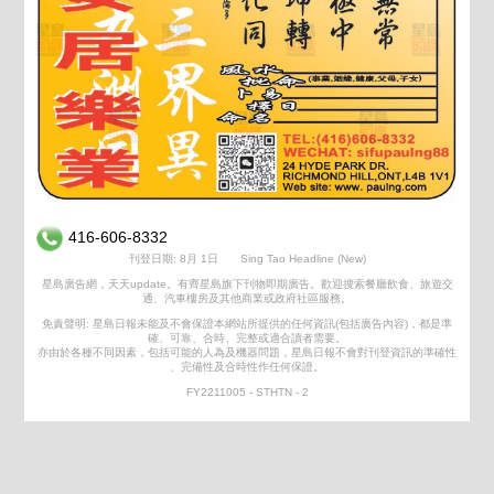
416-606-8332
刊登日期: 8月 1日
Sing Tao Headline (New)
星島廣告網，天天update。有齊星島旗下刊物即期廣告。歡迎搜索餐廳飲食、旅遊交
通、汽車樓房及其他商業或政府社區服務。
免責聲明: 星島日報未能及不會保證本網站所提供的任何資訊(包括廣告內容)，都是準
確、可靠、合時、完整或適合讀者需要。
亦由於各種不同因素，包括可能的人為及機器問題，星島日報不會對刊登資訊的準確性
、完備性及合時性作任何保證。
FY2211005 - STHTN - 2