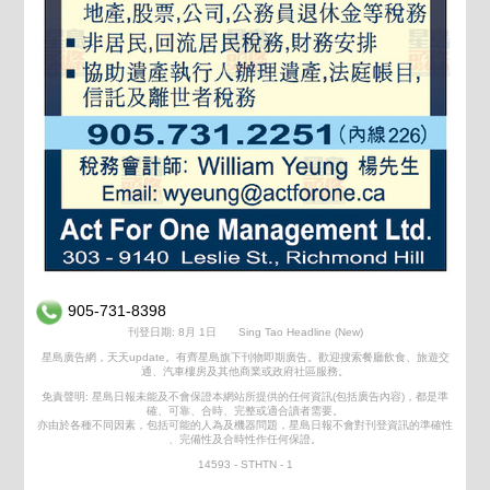
905-731-8398
刊登日期: 8月 1日
Sing Tao Headline (New)
星島廣告網，天天update。有齊星島旗下刊物即期廣告。歡迎搜索餐廳飲食、旅遊交
通、汽車樓房及其他商業或政府社區服務。
免責聲明: 星島日報未能及不會保證本網站所提供的任何資訊(包括廣告內容)，都是準
確、可靠、合時、完整或適合讀者需要。
亦由於各種不同因素，包括可能的人為及機器問題，星島日報不會對刊登資訊的準確性
、完備性及合時性作任何保證。
14593 - STHTN - 1